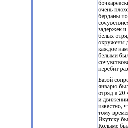
бочкаревск
очень плох
берданы по
сочувствие
задержек и
белых отря
окружены 
каждое нам
белыми был
сочувствов
перебит ра
Базой сопр
январю был
отряд в 20
и движении
известно, 
тому времен
Якутску был
Колыме был