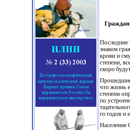
Граждан
Последние 
знаком гра
крови и сму
степени, вс
скоро буду
Прошедшие 
что жизнь е
степени оп
по устроен
тщательног
го годов и 
Население С