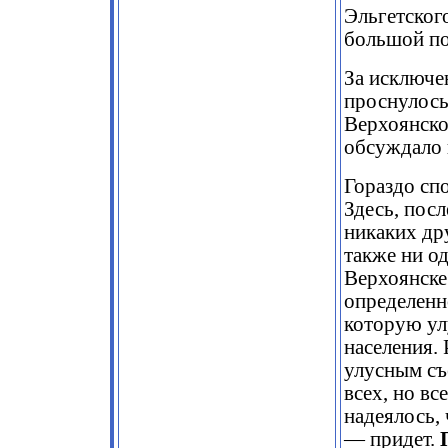
Эльгетског
большой п
За исключе
проснулось
Верхоянско
обсуждало 
Гораздо сп
Здесь, пос
никаких др
также ни од
Верхоянске 
определенн
которую ул
населения.
улусным съ
всех, но вс
надеялось, 
— придет.