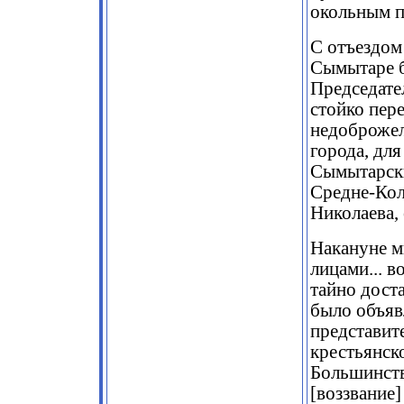
окольным п
С отъездом 
Сымытаре б
Председате
стойко пер
недоброжел
города, для
Сымытарски
Средне-Кол
Николаева,
Накануне м
лицами... в
тайно дост
было объяв
представит
крестьянск
Большинств
[воззвание