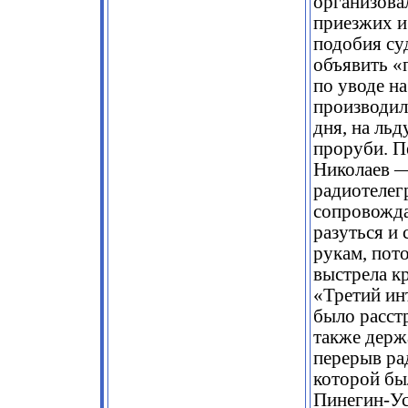
организова
приезжих и
подобия суд
объявить «
по уводе на
производил
дня, на ль
проруби. П
Николаев —
радиотелег
сопровожда
разуться и 
рукам, пот
выстрела кр
«Третий инт
было расст
также держ
перерыв ра
которой бы
Пинегин-Ус