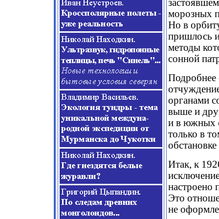
застоявшем
морозных п
Но в орбит
пришлось и
методы кот
сонной пат
Подробнее 
отчуждение
органами со
выше и дру
и в южных 
только в то
обстановке 
Итак, к 192
исключение
настроено 
Это отноше
не оформле