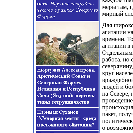
каждом шаг
меры там, 
мирный спо
Для широко
агитации на
времени. Т
агитации в 
Отдельными
работа, но
северянину
круг населе
враждебной
людей и бо
на Севере, 
проведение
происходил
пакет, пол
политическ
о возможно