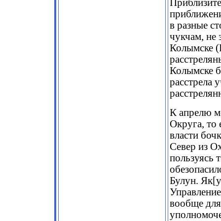
Приблизите
приближени
в разные с
чукчам, не
Колымске (
расстрелян
Колымске б
расстрела 
расстрелян
К апрелю м
Округа, то 
власти боч
Север из О
пользуясь 
обезопасило
Булун. Як[у
Управление
вообще для
уполномоче