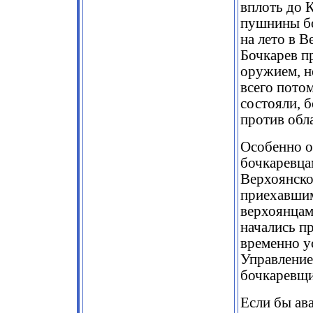
вплоть до 
пушнины бо
на лето в В
Бочкарев п
оружием, н
всего пото
состояли, б
против обл
Особенно о
бочкаревца
Верхоянског
приехавшим
верхоянцами
начались пр
временно у
Управление
бочкаревщ
Если бы ав