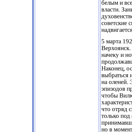
белым и вс
власти. За
духовенств
советские с
надвигается
5 марта 19
Верхоянск.
начеку и но
продолжавш
Наконец, о
выбраться и
на оленей.
эпизодов п
чтобы Вилю
характерис
что отряд 
только под
принимавши
но в момен