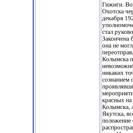
Гижиги. Во
Охотска че
декабря 19
уполномоче
стал руков
Закончена 
она не могл
переотправ
Колымска п
невозможно
никаких то
сознанием 
проявлявше
мероприяти
красных на
Колымска, 
Якутска, вс
положение 
распростра