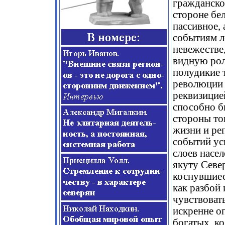
гражданско
стороне бел
пассивное, 
событиям ле
невежестве,
видную рол
полудикие 
революции 
реквизицие
способно б
стороны то
жизни и ре
событий ус
слоев насе
якуту Севе
коснувшиес
как разбой 
чувствоват
искренне о
богатых, ко