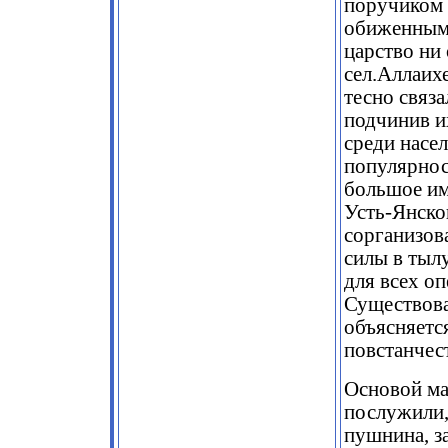
поручиком 
обиженным
царство ни
сел.Аллаихе
тесно связа
подчинив и
среди насе
популярнос
большое име
Усть-Янског
сорганизов
силы в тыл
для всех о
Существова
объясняетс
повстанчест
Основой ма
послужили,
пушнина, з