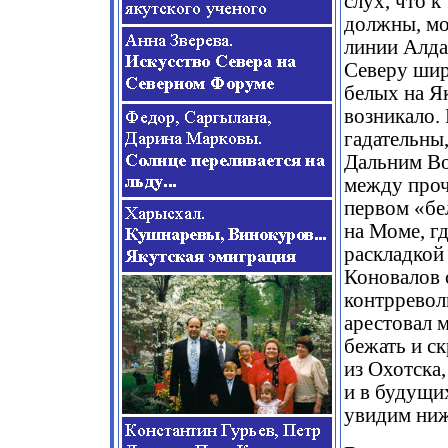
слух, что к
должны, мо
линии Алда
Северу шир
белых на Як
возникало.
гадательны,
Дальним Во
между проч
первом «бе
на Моме, г
раскладкой
Коновалов 
контрревол
арестовал 
бежать и с
из Охотска
и в будущи
увидим ниж