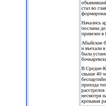
объявивший
стал во гла
формирова
Начались а
посланы дел
привезен в
Абыйские б
и въехали 
была устано
бочкаревск
В Средне-К
свыше 40 ч
беспартийн
прихода ти
расстрелов
несмотря н
кровавая р