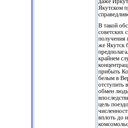
даже Иркут
Якутском п
справедлив
В такой об
советских с
получения 
же Якутск 
предполага
крайнем сл
концентрац
прибыть Ко
белым в Ве
отступить 
обмен людь
впоследств
цель поезд
численност
вплоть до 
комсомольс