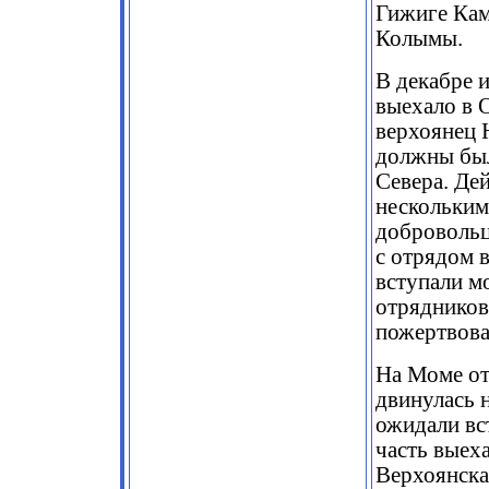
Гижиге Кам
Колымы.
В декабре и
выехало в 
верхоянец 
должны был
Севера. Де
нескольким
добровольц
с отрядом в
вступали м
отрядников
пожертвова
На Моме от
двинулась 
ожидали вс
часть выех
Верхоянска