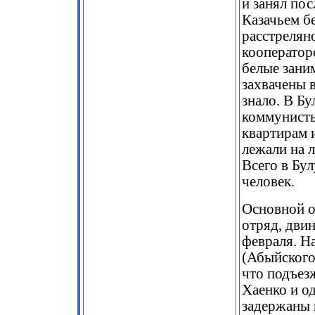
и занял пос
Казачьем б
расстрелян
кооператор
белые зани
захвачены 
знало. В Б
коммунисты
квартирам 
лежали на 
Всего в Бу
человек.
Основной о
отряд, двин
февраля. Н
(Абыйского
что подъез
Хаенко и о
задержаны 