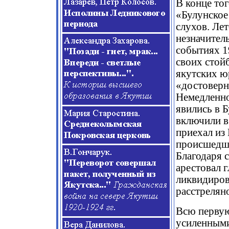
В конце то
«Булунское
слухов. Лет
незначител
событиях 1
своих стой
якутских ю
«достоверн
Немедленно
явились в Б
включили в 
приехал из
происшедше
Благодаря 
арестовал г
ликвидиров
расстреляно
Всю первую
усиленными