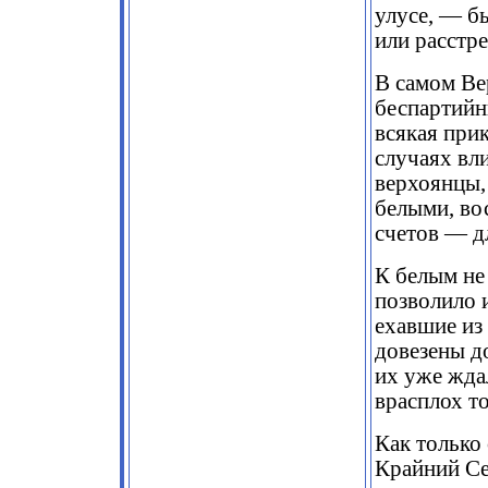
улусе, — б
или расстр
В самом Ве
беспартийн
всякая при
случаях вл
верхоянцы,
белыми, во
счетов — дл
К белым не
позволило 
ехавшие из
довезены до
их уже жда
врасплох т
Как только
Крайний Се