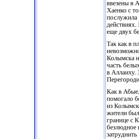
ввезены в А
Хаенко с т
послужила 
действиях.
еще двух б
Так как в п
невозможно
Колымска н
часть белы
в Аллаиху.
Перегороди
Как в Абые,
помогало б
из Колымск
жители был
границе с 
безлюдное 
затруднить