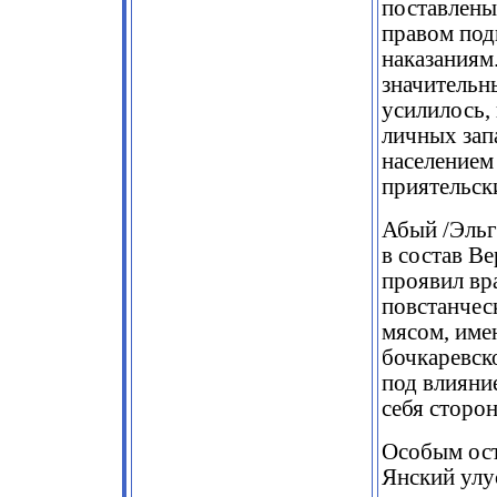
поставлены
правом под
наказаниям
значительн
усилилось, 
личных зап
населением
приятельск
Абый /Эльг
в состав В
проявил вр
повстанчес
мясом, име
бочкаревско
под влияни
себя сторо
Особым ост
Янский улу