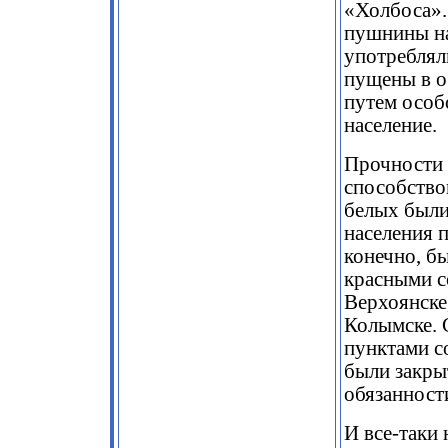
«Холбоса».
пушнины на
употреблял
пущены в о
путем особ
население.
Прочности 
способство
белых были
населения п
конечно, б
красными с
Верхоянске
Колымске. 
пунктами с
были закры
обязанност
И все-таки 