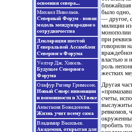
ближайшая 
было одно,
— другое, 
милиции из
монополии 
при реквиз
говорили н
враждебном
властью и н
роль непон
жестких ме
Другая час
«примазавш
счеты, исп
выслужитьс
ревкомов, 
окруженные
пробить то