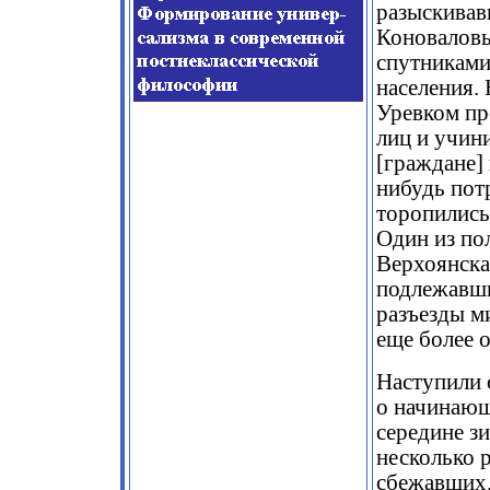
разыскивав
Коноваловы
спутниками
населения.
Уревком пр
лиц и учин
[граждане] 
нибудь пот
торопились 
Один из по
Верхоянска
подлежавши
разъезды м
еще более 
Наступили о
о начинающ
середине з
несколько 
сбежавших.