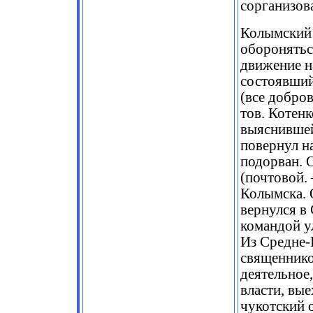
сорганизов
Колымский 
оборонятьс
движение н
состоявший
(все добро
тов. Котенк
выяснившей
повернул н
подорван. 
(почтовой
Колымска. 
вернулся в
командой у
Из Средне-
священник
деятельное,
власти, вые
чукотский о