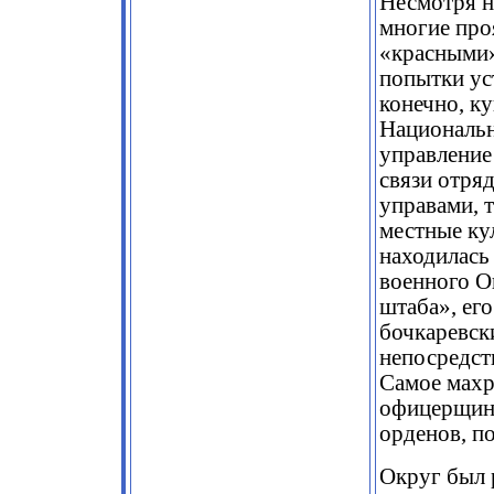
Несмотря н
многие про
«красными»,
попытки ус
конечно, ку
Национальн
управление
связи отряд
управами, 
местные кул
находилась
военного О
штаба», ег
бочкаревск
непосредст
Самое махр
офицерщины
орденов, по
Округ был 