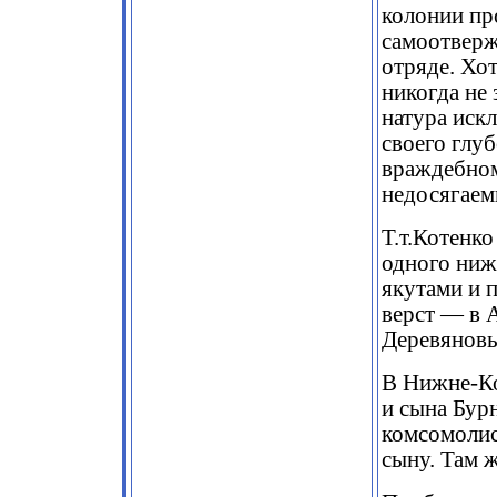
колонии пр
самоотверж
отряде. Хо
никогда не 
натура искл
своего глу
враждебном
недосягаем
Т.т.Котенк
одного ниж
якутами и 
верст — в 
Деревянов
В Нижне-Ко
и сына Бур
комсомолист
сыну. Там 