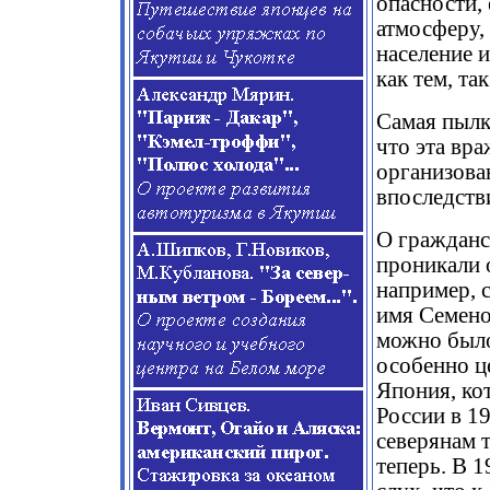
опасности,
атмосферу, 
население 
как тем, та
Самая пылк
что эта вра
организова
впоследств
О гражданск
проникали 
например, 
имя Семенов
можно было
особенно ц
Япония, ко
России в 19
северянам 
теперь. В 