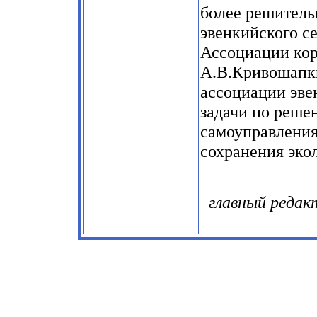
более решитель
эвенкийского се
Ассоциации ко
А.В.Кривошапки
ассоциации эве
задачи по реше
самоуправления,
сохранения эко
главный редак