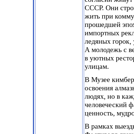
СССР. Они стро
жить при коммун
прошедшей эпох
импортных рекл
ледяных горок,
А молодежь с ве
в уютных ресто
улицам.
В Музее кимбер
освоения алмазн
людях, но в ка
человеческий фа
ценность, мудро
В рамках выезд