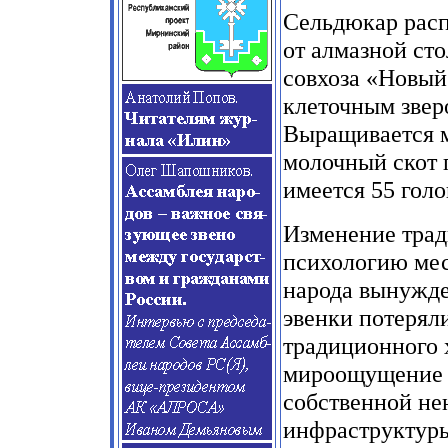
Сельдюкар расп
от алмазной ст
совхоза «Новый
клеточным звер
Выращивается м
молочный скот п
имеется 55 голо
Изменение трад
психологию мес
народа вынужде
эвенки потеряли
традиционного 
мироощущение с
собственной не
инфраструктуры