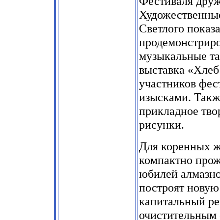
Фестиваля дру
Художественные
Светлого показ
продемонстриро
музыкальные та
выставка «Хлеб 
участников фе
изысками. Такж
прикладное тво
рисунки.
Для коренных ж
компактно про
юбилей алмазно
построят новую
капитальный ре
очистительным 