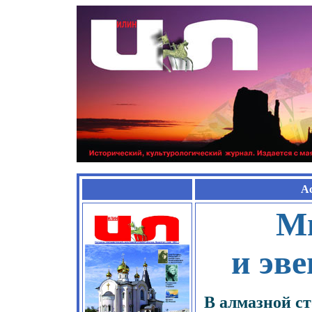
Асс
М
и эв
В алмазной ст