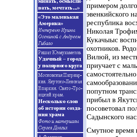
примером долго
эвенкийского на
республика вос
Николая Трофим
Кукачыыс воспи
охотников. Род
Вилюй, из мест
приучает с мал
самостоятельно
самообразования
попутном трансп
прибыл в Якутс
посоветовал по
Садынского нас
Смутное время 