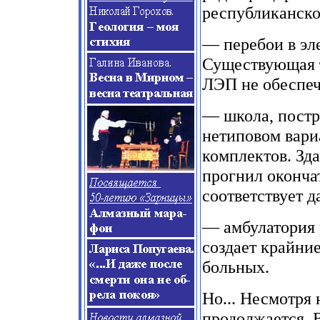
республиканско
— перебои в эл
Существующая т
ЛЭП не обеспеч
— школа, постр
нетиповом вариа
комплектов. Зд
прогнил окончат
соответствует 
— амбулатория 
создает крайние
больных.
Но... Несмотря 
продолжается. 