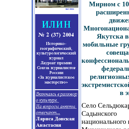
Мирном с 10
расширенн
движе
Многонациона
Якутска в
мобильные гру
совеща
конфессиональ
федераль
религиозных
экстремистско
в 
Село Сельдюка
Садынского
национального 