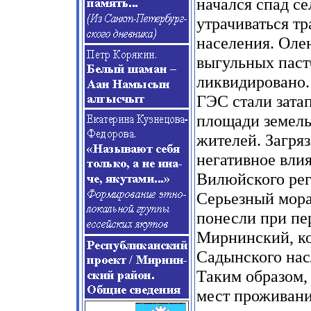
начался спад се
утрачиваться т
населения. Оле
выгульных пастб
ликвидировано.
ГЭС стали зата
площади земель
жителей. Загря
негативное влия
Вилюйского рег
Серьезный мор
понесли при пер
Мирнинский, ко
Садынского нас
Таким образом,
мест проживания