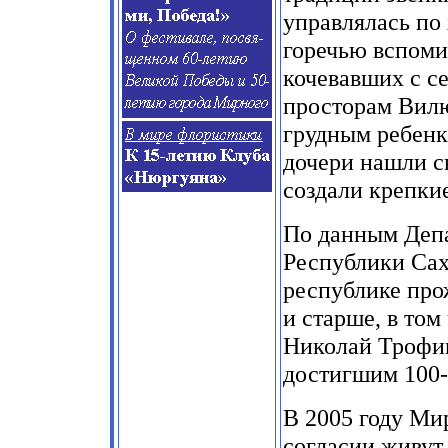
управлялась по
горечью вспом
кочевавших с с
просторам Вилю
грудным ребенко
дочери нашли с
создали крепки
По данным Депа
Республики Саха
республике прож
и старше, в то
Николай Трофим
достигшим 100-
В 2005 году Мир
согласии живут