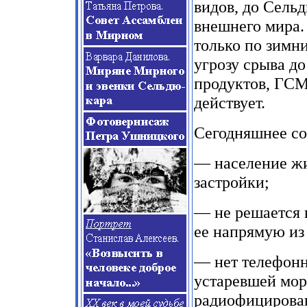
видов, до Сель
внешнего мира.
только по зимни
угрозу срыва д
продуктов, ГСМ
действует.
Сегодняшнее со
— население жи
застройки;
— не решается 
ее напрямую из
— нет телефонн
устаревшей мор
радиофицирован