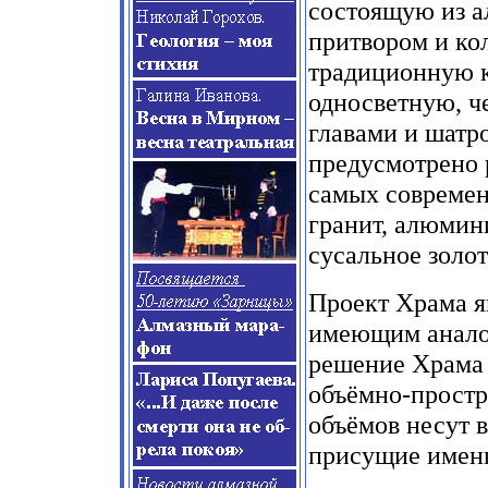
состоящую из ал
притвором и ко
традиционную к
односветную, ч
главами и шатр
предусмотрено 
самых современ
гранит, алюмини
сусальное золот
Проект Храма я
имеющим аналог
решение Храма 
объёмно-простр
объёмов несут 
присущие имен