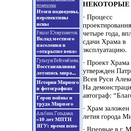
НЕКОТОРЫЕ
· Процесс
проектирования
четыре года, вп
сдачи Храма в
эксплуатацию.
· Проект Храма
утвержден Пат
Всея Руси Алекс
На демонстраци
автограф: “Благ
· Храм заложен
летия города М
· Впервые в г.