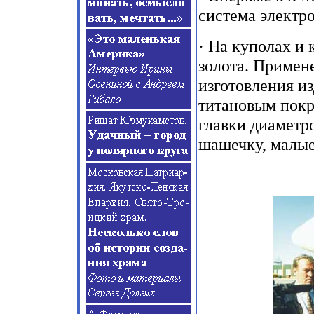
система электро
· На куполах и 
золота. Примен
изготовления и
титановым покр
главки диаметро
шашечку, малые