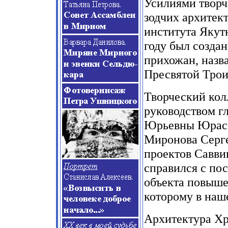
Усилиями творч
зодчих архитек
института Якут
году был создан
прихожан, наз
Пресвятой Тро
Творческий кол
руководством г
Юрьевны Юрасов
Миронова Серге
проектов Савви
справился с по
объекта повыше
которому в наш
Архитектура Хр