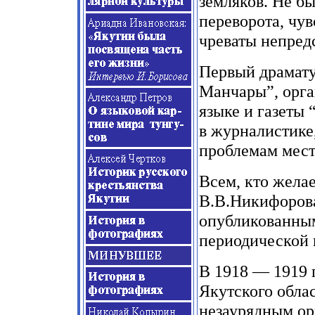
земляков. Не б
переворота, чув
чреваты непред
Первый драмату
Манчары”, орга
языке и газеты
в журналистике
проблемам мест
Всем, кто желае
В.В.Никифорова
опубликованным
периодической 
В 1918 — 1919 г
Якутского облас
незаурядным ор