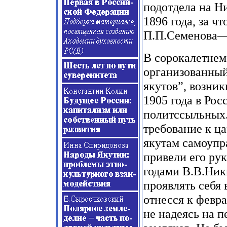
подотдела на Н
1896 года, за ч
П.П.Семенова—
В сорокалетнем 
организованный
якутов”, возни
1905 года в Рос
политссыльных.
требование к ц
якутам самоупр
привели его ру
годами В.В.Ник
проявлять себя 
отнесся к февр
не надеясь на 