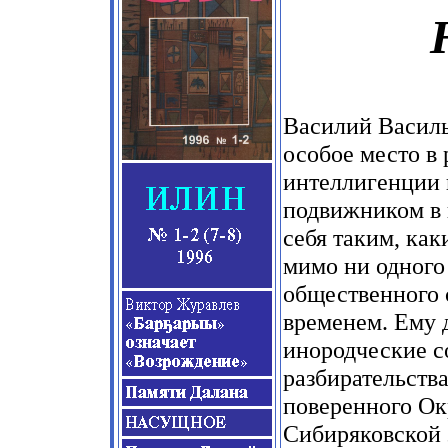
Василий Василь
особое место в
интеллигенции к
подвижником в 
себя таким, как
мимо ни одного
общественного 
временем. Ему д
инородческие с
разбирательства
поверенного Ок
Сибиряковской 