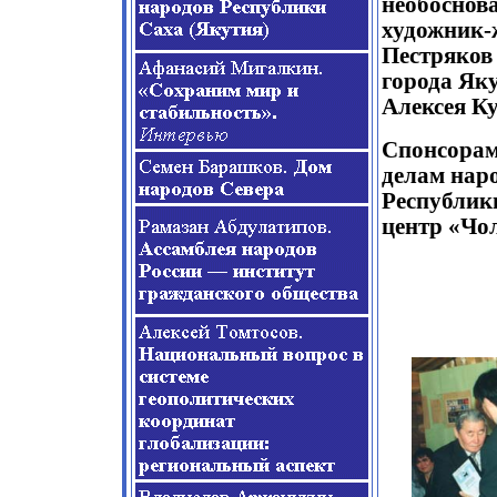
необоснов
художник-
Пестряков
города Як
Алексея К
Спонсорам
делам нар
Республик
центр «Чо