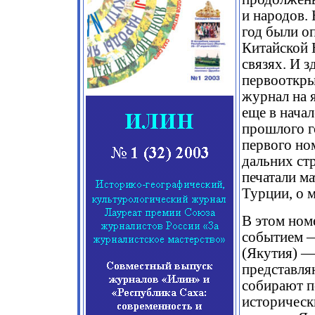
и народов.
год были о
Китайской 
связях. И з
первооткры
журнал на 
еще в начал
прошлого г
первого но
дальних ст
печатали м
Турции, о 
В этом ном
событием —
(Якутия) —
представля
собирают п
историческ