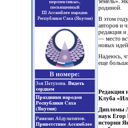
земель». Як
родиной.
В этом год
авторов и 
редакция и
— место вс
новых идей
Надеюсь, ч
еще больше
Редакция н
Клуба «Ил
Дипломы Л
наук Егор 
истории Як