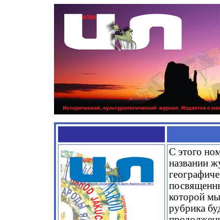
С этого но
названии ж
географиче
посвященны
которой мы
рубрика бу
продолжены