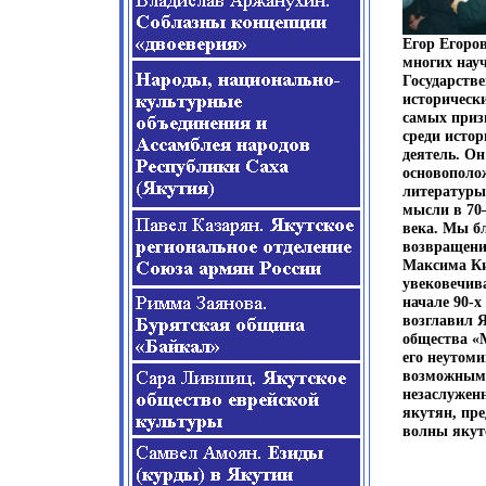
Егор Егоро
многих науч
Государств
исторически
самых приз
среди исто
деятель. Он
основополо
литературы
мысли в 70
века. Мы б
возвращени
Максима К
увековечива
начале 90-х
возглавил Я
общества «
его неутоми
возможным 
незаслужен
якутян, пре
волны якут