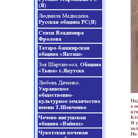
Над
о п
кто
Кто
Я у
хол
Но 