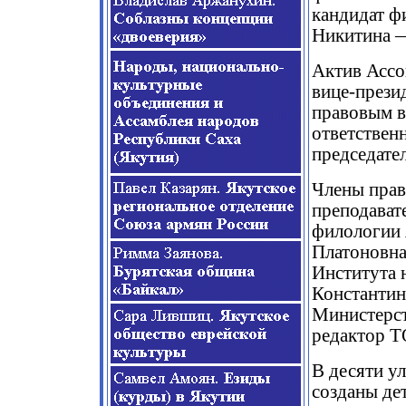
кандидат ф
Никитина —
Актив Ассо
вице-прези
правовым в
ответствен
председате
Члены прав
преподават
филологии 
Платоновна
Института 
Константин
Министерст
редактор Т
В десяти у
созданы де