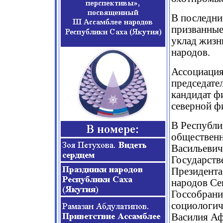
В последни
призванные
уклад жизн
народов.
Ассоциация 
председате
кандидат ф
северной ф
В Республи
общественн
Васильевич
Государств
Президента
народов Се
Госсобрани
социологиче
Василия Аф