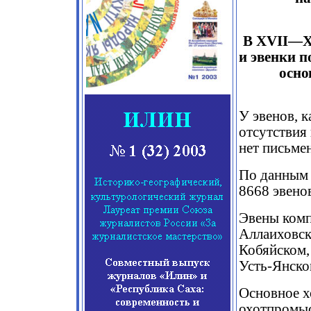
В ХVII—ХI
и эвенки 
осно
У эвенов, к
отсутствия
нет письме
По данным 
8668 эвено
Эвены комп
Аллаиховск
Кобяйском,
Усть-Янско
Основное х
охотпромыс