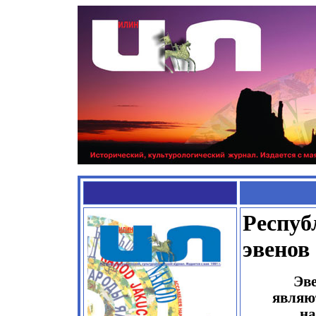
Респуб
эвенов
Эве
являю
на