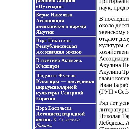
Григорьевн
наук, пред
В последни
около деся
эвенскому 
отдают дел
культуры, 
хозяйствен
Ассоциации
Акулина Ни
Акулина Тр
главы коче
Иван Бараб
(ГУП «Себя
Ряд лет ус
литературы
Николая Та
Лебедева, 