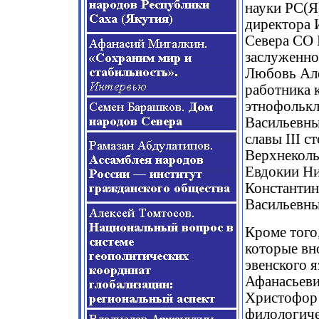
науки РС(Я
директора 
Севера СО
заслуженно
Любовь Ал
работника 
этнофолькл
Васильевны
славы III с
Верхнеколы
Евдокии Ни
Константин
Васильевны
Кроме того,
которые вно
эвенского 
Афанасьеви
Христофор 
филологиче