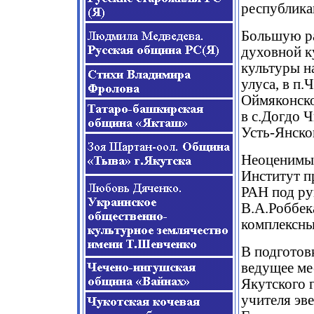
республика
Большую ра
духовной к
культуры н
улуса, в п
Оймяконско
в с.Догдо 
Усть-Янско
Неоценимый
Институт п
РАН под ру
В.А.Роббек
комплексны
В подготов
ведущее ме
Якутского г
учителя эв