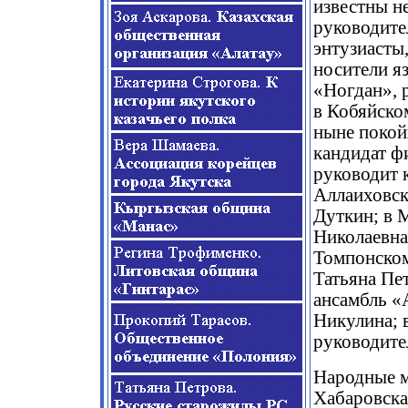
известны не
руководите
энтузиасты
носители я
«Ногдан», 
в Кобяйско
ныне покой
кандидат ф
руководит 
Аллаиховск
Дуткин; в 
Николаевна
Томпонском
Татьяна Пе
ансамбль «
Никулина; 
руководите
Народные м
Хабаровска