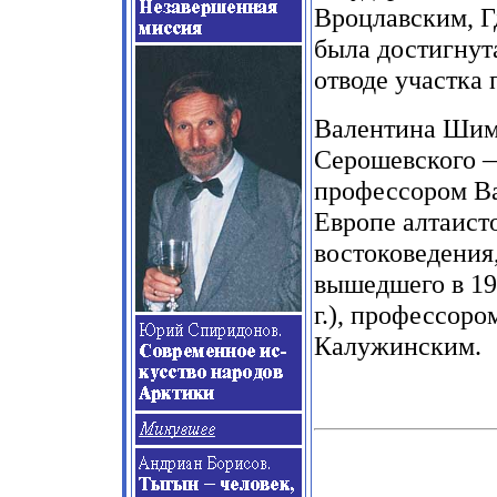
Вроцлавским, Г
была достигнут
отводе участка
Валентина Шима
Серошевского 
профессором Ва
Европе алтаист
востоковедения
вышедшего в 199
г.), профессор
Калужинским.