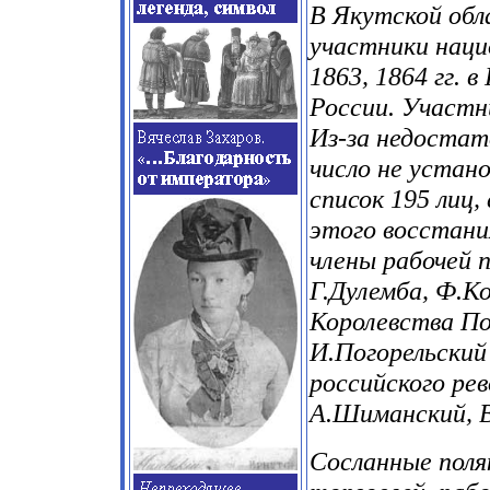
В Якутской обл
участники наци
1863, 1864 гг. 
России. Участн
Из-за недостат
число не устан
список 195 лиц,
этого восстания
члены рабочей 
Г.Дулемба, Ф.К
Королевства По
И.Погорельский
российского ре
А.Шиманский, В
Сосланные поляк