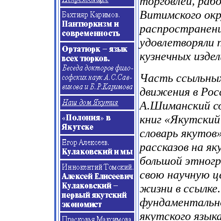
торговлей, раб
Витимского окру
распространени
удовлетворяли 
кузнечных издел
Часть ссыльных
движения в Рос
А.Шиманский со
книг «Якутский
словарь якутов»
рассказов на я
большой этногр
свою научную це
жизни в ссылке
фундаментально
якутского язык