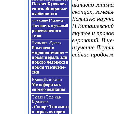
активно занима
скопцах, земел
Большую научно
Н.Виташевский,
якутов и право
верований. В це
изучение Якутии
сейчас продол